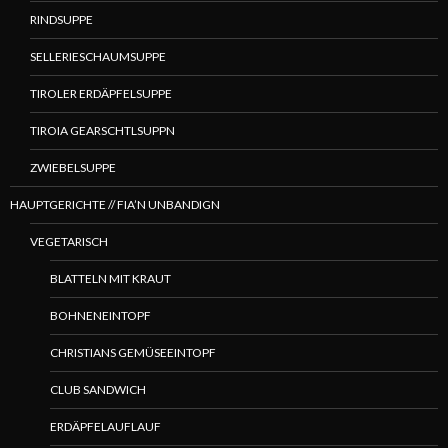
RINDSUPPE
SELLERIESCHAUMSUPPE
TIROLER ERDÄPFELSUPPE
TIROIA GEARSCHTLSUPPN
ZWIEBELSUPPE
HAUPTGERICHTE // FIA’N UNBANDIGN
VEGETARISCH
BLATTELN MIT KRAUT
BOHNENEINTOPF
CHRISTIANS GEMÜSEEINTOPF
CLUB SANDWICH
ERDÄPFELAUFLAUF