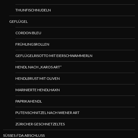
THUNFISCHNUDELN
GEFLÜGEL
CORDON BLEU
FRÜHLINGSROLLEN
GEFLÜGELRISOTTO MIT EIERSCHWAMMERLN
HENDL NACH „KAROS ART“
HENDLBRUST MIT OLIVEN
MARINIERTE HENDLHAXN
PAPRIKAHENDL
PUTENSCHNITZEL NACH WIENER ART
ZÜRICHER GESCHNETZELTES
SÜSSES // DA ABSCHLUSS