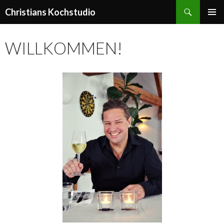
Suchen
Christians Kochstudio
ZUM
PRIMÄR
INHALT
MENÜ
SPRINGEN
WILLKOMMEN!