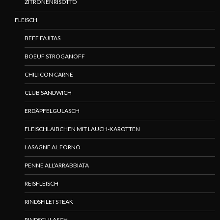
ZITRONENRISOTTO
FLEISCH
BEEF FAJITAS
BOEUF STROGANOFF
CHILI CON CARNE
CLUB SANDWICH
ERDÄPFELGULASCH
FLEISCHLAIBCHEN MIT LAUCH-KAROTTEN
LASAGNE AL FORNO
PENNE ALL’ARRABBIATA
REISFLEISCH
RINDSFILETSTEAK
RINDSGULASCH