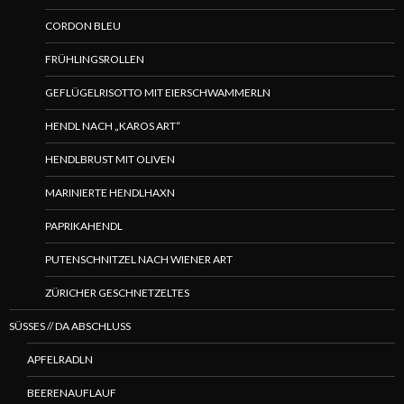
CORDON BLEU
FRÜHLINGSROLLEN
GEFLÜGELRISOTTO MIT EIERSCHWAMMERLN
HENDL NACH „KAROS ART“
HENDLBRUST MIT OLIVEN
MARINIERTE HENDLHAXN
PAPRIKAHENDL
PUTENSCHNITZEL NACH WIENER ART
ZÜRICHER GESCHNETZELTES
SÜSSES // DA ABSCHLUSS
APFELRADLN
BEERENAUFLAUF