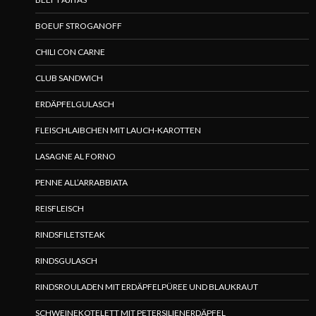
BOEUF STROGANOFF
CHILI CON CARNE
CLUB SANDWICH
ERDÄPFELGULASCH
FLEISCHLAIBCHEN MIT LAUCH-KAROTTEN
LASAGNE AL FORNO
PENNE ALL’ARRABBIATA
REISFLEISCH
RINDSFILETSTEAK
RINDSGULASCH
RINDSROULADEN MIT ERDÄPFELPÜREE UND BLAUKRAUT
SCHWEINEKOTELETT MIT PETERSILIENERDÄPFEL