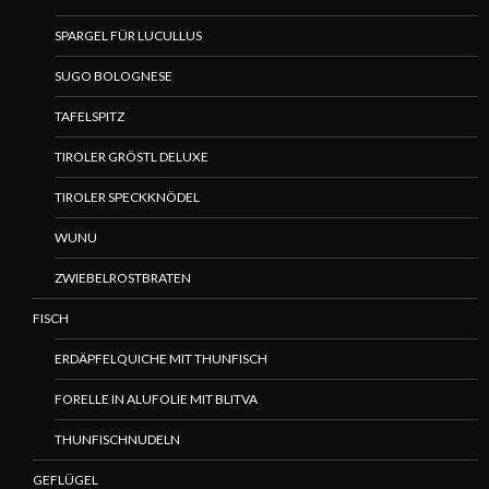
SPARGEL FÜR LUCULLUS
SUGO BOLOGNESE
TAFELSPITZ
TIROLER GRÖSTL DELUXE
TIROLER SPECKKNÖDEL
WUNU
ZWIEBELROSTBRATEN
FISCH
ERDÄPFELQUICHE MIT THUNFISCH
FORELLE IN ALUFOLIE MIT BLITVA
THUNFISCHNUDELN
GEFLÜGEL