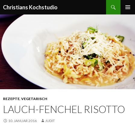
Suchen
Christians Kochstudio
ZUM
PRIMÄR
INHALT
MENÜ
SPRINGEN
REZEPTE
,
VEGETARISCH
LAUCH-FENCHEL RISOTTO
10. JANUAR 2016
JUDIT