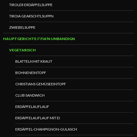
TIROLER ERDÄPFELSUPPE
TIROIA GEARSCHTLSUPPN
ZWIEBELSUPPE
HAUPTGERICHTE // FIA’N UNBANDIGN
VEGETARISCH
BLATTELN MIT KRAUT
BOHNENEINTOPF
CHRISTIANS GEMÜSEEINTOPF
CLUB SANDWICH
ERDÄPFELAUFLAUF
ERDÄPFELAUFLAUF MIT EI
ERDÄPFEL-CHAMPIGNON-GULASCH