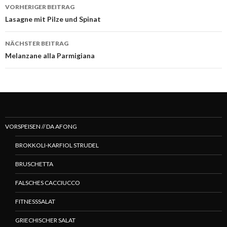
Beitragsnavigation
VORHERIGER BEITRAG
Lasagne mit Pilze und Spinat
NÄCHSTER BEITRAG
Melanzane alla Parmigiana
VORSPEISEN // DA AFONG
BROKKOLI-KARFIOL STRUDEL
BRUSCHETTA
FALSCHES CACCIUCCO
FITNESSSALAT
GRIECHISCHER SALAT