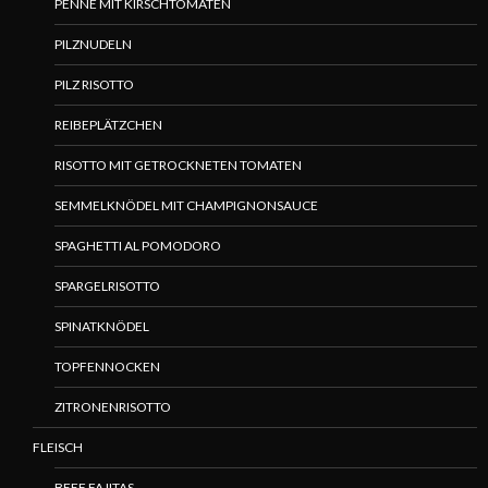
PENNE MIT KIRSCHTOMATEN
PILZNUDELN
PILZ RISOTTO
REIBEPLÄTZCHEN
RISOTTO MIT GETROCKNETEN TOMATEN
SEMMELKNÖDEL MIT CHAMPIGNONSAUCE
SPAGHETTI AL POMODORO
SPARGELRISOTTO
SPINATKNÖDEL
TOPFENNOCKEN
ZITRONENRISOTTO
FLEISCH
BEEF FAJITAS