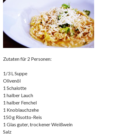
Zutaten für 2 Personen:
1/3 L Suppe
Olivenöl
1 Schalotte
1 halber Lauch
1 halber Fenchel
1 Knoblauchzehe
150 g Risotto-Reis
1 Glas guter, trockener Weißwein
Salz