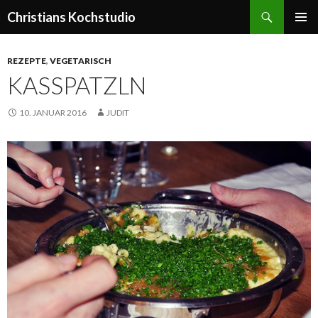
Suchen
Christians Kochstudio
ZUM
PRIMÄR
INHALT
MENÜ
SPRINGEN
REZEPTE
,
VEGETARISCH
KASSPATZLN
10. JANUAR 2016
JUDIT