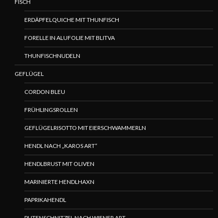
FISCH
ERDÄPFELQUICHE MIT THUNFISCH
FORELLE IN ALUFOLIE MIT BLITVA
THUNFISCHNUDELN
GEFLÜGEL
CORDON BLEU
FRÜHLINGSROLLEN
GEFLÜGELRISOTTO MIT EIERSCHWAMMERLN
HENDL NACH „KAROS ART“
HENDLBRUST MIT OLIVEN
MARINIERTE HENDLHAXN
PAPRIKAHENDL
PUTENSCHNITZEL NACH WIENER ART