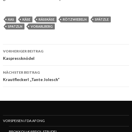
KAS
KÄSE
RÄSSKÄSE
RÖTZWIEBELN
SPÄTZLE
SPATZLN
VORARLBERG
Beitragsnavigation
VORHERIGER BEITRAG
Kaspressknödel
NÄCHSTER BEITRAG
Krautfleckerl „Tante Jolesch“
VORSPEISEN // DA AFONG
BROKKOLI-KARFIOL STRUDEL