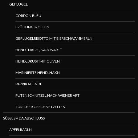
GEFLÜGEL
CORDON BLEU
FRÜHLINGSROLLEN
GEFLÜGELRISOTTO MIT EIERSCHWAMMERLN
HENDL NACH „KAROS ART“
HENDLBRUST MIT OLIVEN
MARINIERTE HENDLHAXN
PAPRIKAHENDL
PUTENSCHNITZEL NACH WIENER ART
ZÜRICHER GESCHNETZELTES
SÜSSES // DA ABSCHLUSS
APFELRADLN