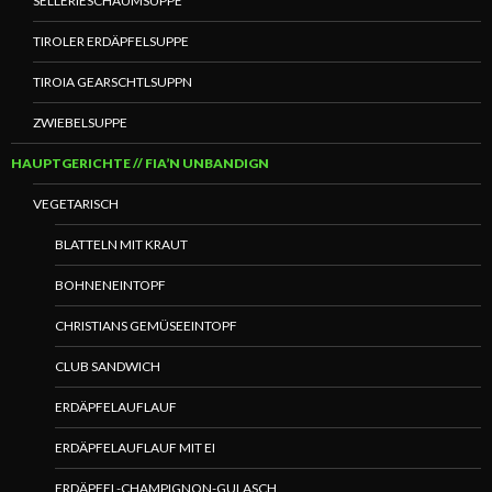
SELLERIESCHAUMSUPPE
TIROLER ERDÄPFELSUPPE
TIROIA GEARSCHTLSUPPN
ZWIEBELSUPPE
HAUPTGERICHTE // FIA’N UNBANDIGN
VEGETARISCH
BLATTELN MIT KRAUT
BOHNENEINTOPF
CHRISTIANS GEMÜSEEINTOPF
CLUB SANDWICH
ERDÄPFELAUFLAUF
ERDÄPFELAUFLAUF MIT EI
ERDÄPFEL-CHAMPIGNON-GULASCH