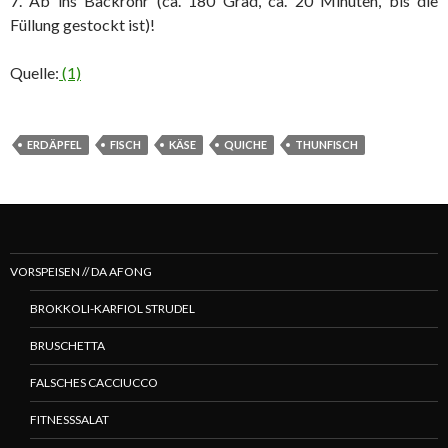
7. Ab ins Backrohr (ca. 180 Grad, ca. 20 Minuten, bis die
Füllung gestockt ist)!
Quelle:
(1)
ERDÄPFEL
FISCH
KÄSE
QUICHE
THUNFISCH
VORSPEISEN // DA AFONG
BROKKOLI-KARFIOL STRUDEL
BRUSCHETTA
FALSCHES CACCIUCCO
FITNESSSALAT