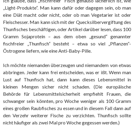
Ich glaube, dass „fischfreier“ Fisch genauso lächerlich ist, wie
„Light-Produkte“. Man kann dafür oder dagegen sein, ob man
eine Diät macht oder nicht, oder ob man Vegetarier ist oder
Fleischesser. Man kann sich mit der Quecksilbervergiftung des
Thunfisches beschäftigen, oder Artikel darüber lesen, dass 100
Gramm Sojaprotein – aus dem oben „gesund“ genannter
fischfreier „Thunfisch“ besteht – etwa so viel „Pflanzen“-
Östrogene liefern, wie eine Anti-Baby-Pille.
Ich möchte niemanden überzeugen und niemandem von etwas
abbringen. Jeder kann frei entscheiden, was er ißt. Wenn man
Lust auf Thunfisch hat, dann kann dieses Lebensmittel in
kleinen Mengen sicher nicht schaden. (Die europäische
Behörde für Lebensmittelsicherheit empfiehlt Frauen, die
schwanger sein könnten, pro Woche weniger als 100 Gramm
eines großen Raubfisches zu essen und in diesem Fall dann auf
den Verzehr weiterer Fische zu verzichten. Thunfisch sollte
nicht häufiger als zwei Mal pro Woche gegessen werden.)