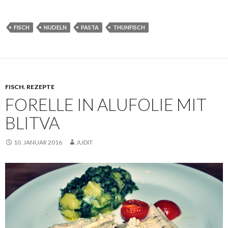
FISCH
NUDELN
PASTA
THUNFISCH
FISCH
,
REZEPTE
FORELLE IN ALUFOLIE MIT
BLITVA
10. JANUAR 2016
JUDIT