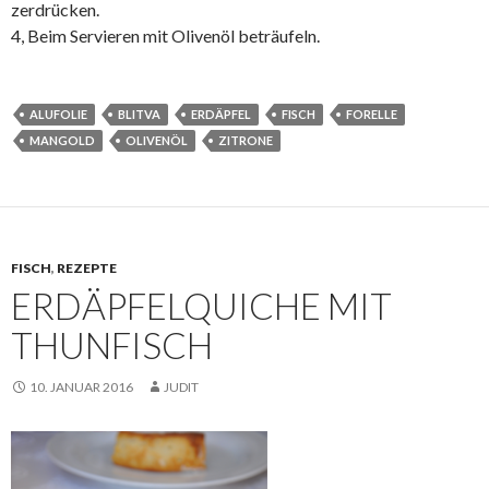
zerdrücken.
4, Beim Servieren mit Olivenöl beträufeln.
ALUFOLIE
BLITVA
ERDÄPFEL
FISCH
FORELLE
MANGOLD
OLIVENÖL
ZITRONE
FISCH
,
REZEPTE
ERDÄPFELQUICHE MIT
THUNFISCH
10. JANUAR 2016
JUDIT