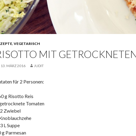
EZEPTE
,
VEGETARISCH
RISOTTO MIT GETROCKNETE
13. MÄRZ 2016
JUDIT
taten für 2 Personen:
0 g Risotto Reis
 getrocknete Tomaten
/2 Zwiebel
 Knoblauchzehe
3 L Suppe
0 g Parmesan