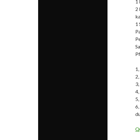
1
2 
ka
1 
P
Pe
Sa
Pf
1,
2,
3,
4,
5,
6,
du
Qu