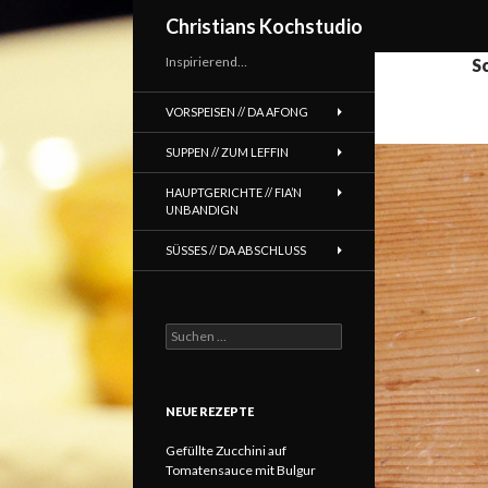
Suchen
Christians Kochstudio
Inspirierend…
S
VORSPEISEN // DA AFONG
SUPPEN // ZUM LEFFIN
HAUPTGERICHTE // FIA’N
UNBANDIGN
SÜSSES // DA ABSCHLUSS
Suchen
nach:
NEUE REZEPTE
Gefüllte Zucchini auf
Tomatensauce mit Bulgur