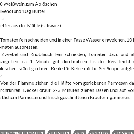
/8 Weißwein zum Ablöschen
ivenöl und 10 g Butter
lz
effer aus der Mühle (schwarz)
 Tomaten fein schneiden und in einer Tasse Wasser einweichen, 10
omaten auspressen.
, Zwiebel und Knoblauch fein schneiden, Tomaten dazu und all
azugeben, ca. 1 Minute gut durchrühren bis der Reis leicht 
löschen, ständig rühren, Kehle für Kehle mit heißer Suppe aufgi
r.
 Von der Flamme ziehen, die Hälfte vom geriebenen Parmesan daz
rchrühren, Deckel drauf, 2-3 Minuten ziehen lassen und auf vo
stlichem Parmesan und frisch geschnittenen Kräutern garnieren.
GETROCKNETE TOMATEN
PARMESAN
REIS
RISOTTO
TOMATEN