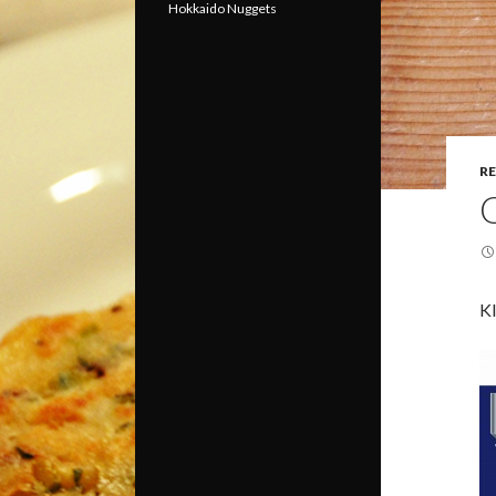
Hokkaido Nuggets
R
Kl