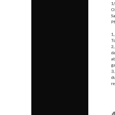
1
Ol
Sa
Pf
1,
T
2
d
ab
ga
3,
du
re