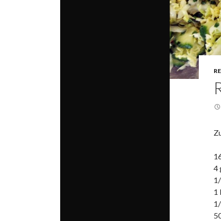
R
Zu
16
4
1
1
1/
5