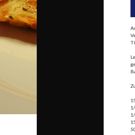
Au
Ve
Ti
Le
ge
Ba
Zu
15
1
1/
15
5