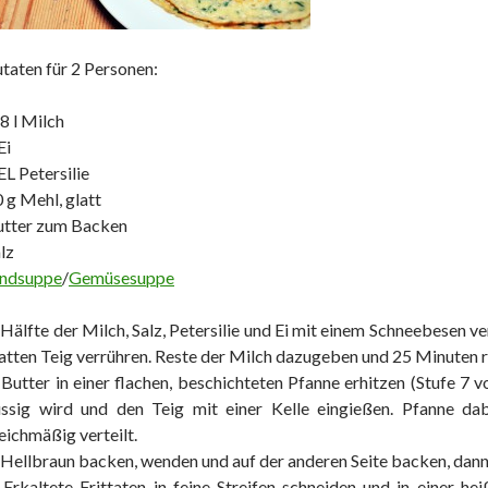
taten für 2 Personen:
8 l Milch
Ei
EL Petersilie
 g Mehl, glatt
utter zum Backen
lz
indsuppe
/
Gemüsesuppe
 Hälfte der Milch, Salz, Petersilie und Ei mit einem Schneebesen 
atten Teig verrühren. Reste der Milch dazugeben und 25 Minuten r
 Butter in einer flachen, beschichteten Pfanne erhitzen (Stufe 7 v
ssig wird und den Teig mit einer Kelle eingießen. Pfanne dab
eichmäßig verteilt.
 Hellbraun backen, wenden und auf der anderen Seite backen, dan
 Erkaltete Frittaten in feine Streifen schneiden und in einer he