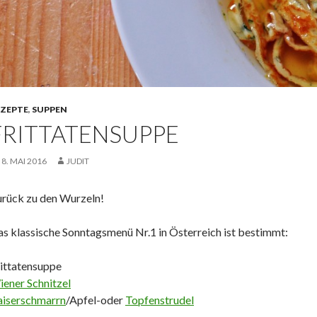
EZEPTE
,
SUPPEN
FRITTATENSUPPE
8. MAI 2016
JUDIT
rück zu den Wurzeln!
s klassische Sonntagsmenü Nr.1 in Österreich ist bestimmt:
ittatensuppe
ener Schnitzel
aiserschmarrn
/Apfel-oder
Topfenstrudel