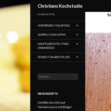
Suchen
Christians Kochstudio
Inspirierend…
S
VORSPEISEN // DA AFONG
SUPPEN // ZUM LEFFIN
HAUPTGERICHTE // FIA’N
UNBANDIGN
SÜSSES // DA ABSCHLUSS
Suchen
nach:
NEUE REZEPTE
Gefüllte Zucchini auf
Tomatensauce mit Bulgur