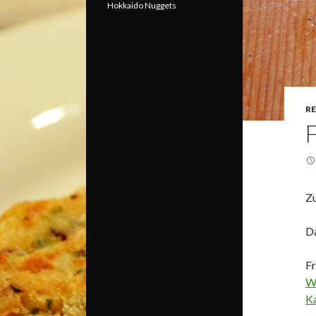
Hokkaido Nuggets
R
Zu
Da
Fr
Wi
K