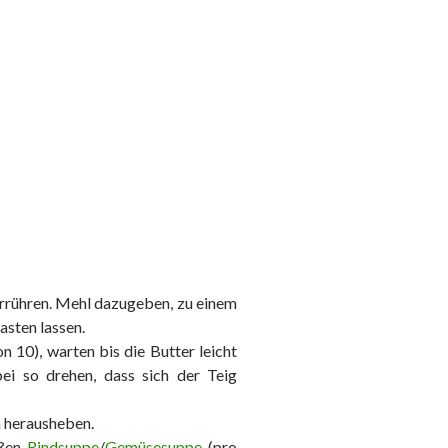
verrühren. Mehl dazugeben, zu einem
asten lassen.
on 10), warten bis die Butter leicht
ei so drehen, dass sich der Teig
n herausheben.
ißen
Rindsuppe
/
Gemüsesuppe
(pro