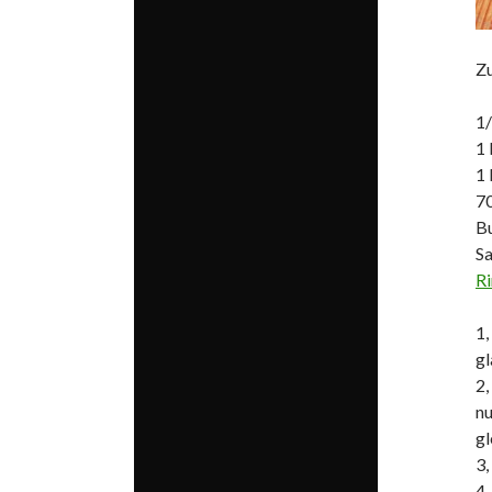
Zu
1/
1 
1 
70
B
Sa
R
1,
gl
2,
nu
gl
3,
4,