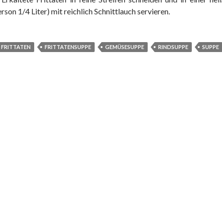
rson 1/4 Liter) mit reichlich Schnittlauch servieren.
FRITTATEN
FRITTATENSUPPE
GEMÜSESUPPE
RINDSUPPE
SUPPE