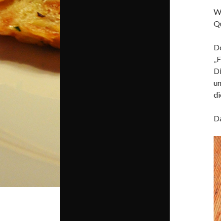
W
Qu
Do
„F
Di
u
di
Da