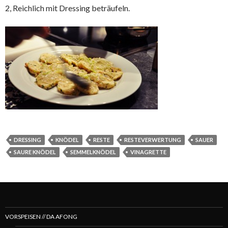
2, Reichlich mit Dressing beträufeln.
DRESSING
KNÖDEL
RESTE
RESTEVERWERTUNG
SAUER
SAURE KNÖDEL
SEMMELKNÖDEL
VINAGRETTE
VORSPEISEN // DA AFONG