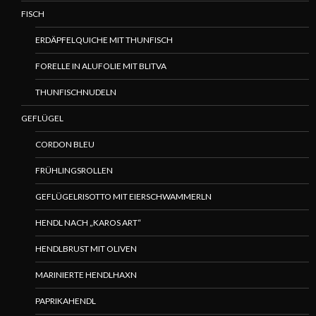
FISCH
ERDÄPFELQUICHE MIT THUNFISCH
FORELLE IN ALUFOLIE MIT BLITVA
THUNFISCHNUDELN
GEFLÜGEL
CORDON BLEU
FRÜHLINGSROLLEN
GEFLÜGELRISOTTO MIT EIERSCHWAMMERLN
HENDL NACH „KAROS ART“
HENDLBRUST MIT OLIVEN
MARINIERTE HENDLHAXN
PAPRIKAHENDL