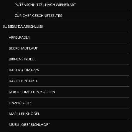
PUTENSCHNITZEL NACH WIENER ART
ZÜRICHER GESCHNETZELTES
SÜSSES // DA ABSCHLUSS
APFELRADLN
BEERENAUFLAUF
BIRNENSTRUDEL
KAISERSCHMARRN
KAROTTENTORTE
KOKOS-LIMETTEN-KUCHEN
LINZER TORTE
MARILLENKNÖDEL
MÜSLI „OBERBICHLHOF“