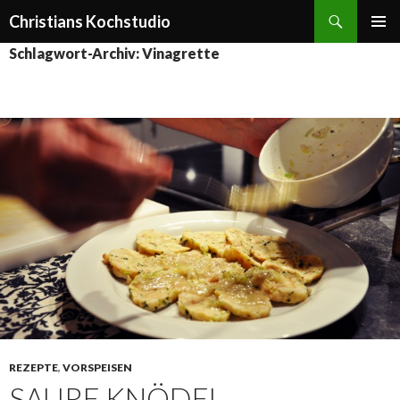
Suchen
Christians Kochstudio
ZUM
PRIMÄR
Schlagwort-Archiv: Vinagrette
INHALT
MENÜ
SPRINGEN
REZEPTE
,
VORSPEISEN
SAURE KNÖDEL