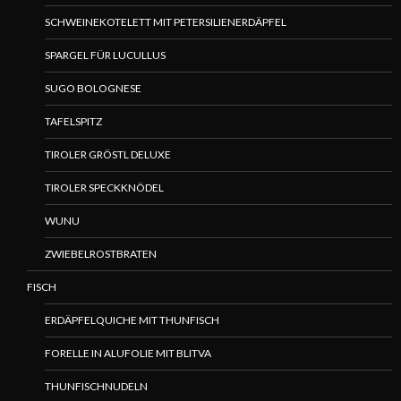
SCHWEINEKOTELETT MIT PETERSILIENERDÄPFEL
SPARGEL FÜR LUCULLUS
SUGO BOLOGNESE
TAFELSPITZ
TIROLER GRÖSTL DELUXE
TIROLER SPECKKNÖDEL
WUNU
ZWIEBELROSTBRATEN
FISCH
ERDÄPFELQUICHE MIT THUNFISCH
FORELLE IN ALUFOLIE MIT BLITVA
THUNFISCHNUDELN