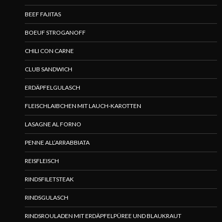
BEEF FAJITAS
BOEUF STROGANOFF
CHILI CON CARNE
CLUB SANDWICH
ERDÄPFELGULASCH
FLEISCHLAIBCHEN MIT LAUCH-KAROTTEN
LASAGNE AL FORNO
PENNE ALL’ARRABBIATA
REISFLEISCH
RINDSFILETSTEAK
RINDSGULASCH
RINDSROULADEN MIT ERDÄPFELPÜREE UND BLAUKRAUT