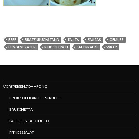
BEEF
BRATENRÜCKSTAND
FAJITA
FAJITAS
GEMÜSE
LUNGENBRATEN
RINDSFLEISCH
SAUERRAHM
WRAP
VORSPEISEN // DA AFONG
BROKKOLI-KARFIOL STRUDEL
BRUSCHETTA
FALSCHES CACCIUCCO
FITNESSSALAT