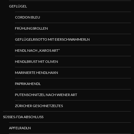
GEFLÜGEL
CORDON BLEU
FRÜHLINGSROLLEN
GEFLÜGELRISOTTO MIT EIERSCHWAMMERLN
HENDL NACH „KAROS ART“
HENDLBRUST MIT OLIVEN
MARINIERTE HENDLHAXN
PAPRIKAHENDL
PUTENSCHNITZEL NACH WIENER ART
ZÜRICHER GESCHNETZELTES
SÜSSES // DA ABSCHLUSS
APFELRADLN