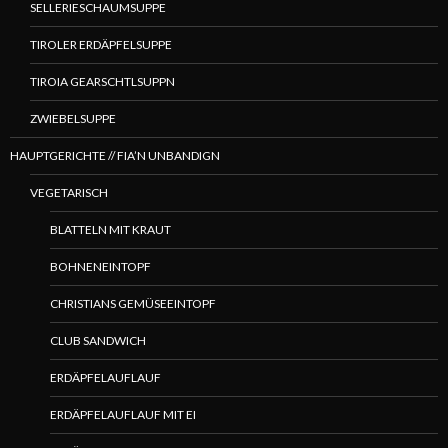
SELLERIESCHAUMSUPPE
TIROLER ERDÄPFELSUPPE
TIROIA GEARSCHTLSUPPN
ZWIEBELSUPPE
HAUPTGERICHTE // FIA’N UNBANDIGN
VEGETARISCH
BLATTELN MIT KRAUT
BOHNENEINTOPF
CHRISTIANS GEMÜSEEINTOPF
CLUB SANDWICH
ERDÄPFELAUFLAUF
ERDÄPFELAUFLAUF MIT EI