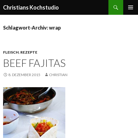
Suchen
Christians Kochstudio
ZUM
PRIMÄR
INHALT
MENÜ
SPRINGEN
Schlagwort-Archiv: wrap
FLEISCH
,
REZEPTE
BEEF FAJITAS
8. DEZEMBER 2015
CHRISTIAN