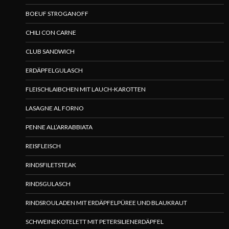
BOEUF STROGANOFF
CHILI CON CARNE
CLUB SANDWICH
ERDÄPFELGULASCH
FLEISCHLAIBCHEN MIT LAUCH-KAROTTEN
LASAGNE AL FORNO
PENNE ALL’ARRABBIATA
REISFLEISCH
RINDSFILETSTEAK
RINDSGULASCH
RINDSROULADEN MIT ERDÄPFELPÜREE UND BLAUKRAUT
SCHWEINEKOTELETT MIT PETERSILIENERDÄPFEL