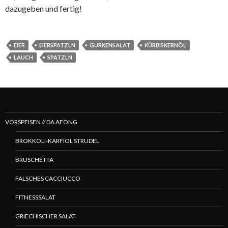
dazugeben und fertig!
EIER
EIERSPATZLN
GURKENSALAT
KÜRBISKERNÖL
LAUCH
SPATZLN
VORSPEISEN // DA AFONG
BROKKOLI-KARFIOL STRUDEL
BRUSCHETTA
FALSCHES CACCIUCCO
FITNESSSALAT
GRIECHISCHER SALAT