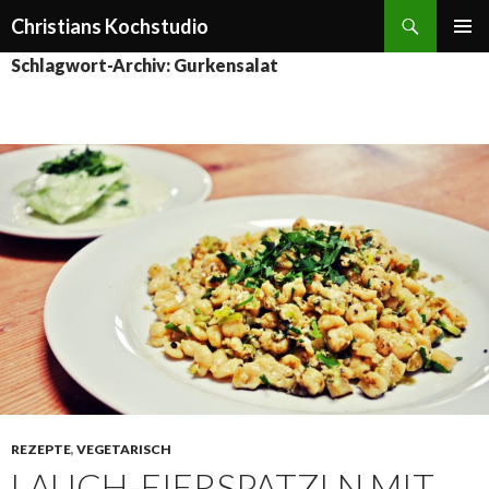
Suchen
Christians Kochstudio
ZUM
PRIMÄR
Schlagwort-Archiv: Gurkensalat
INHALT
MENÜ
SPRINGEN
REZEPTE
,
VEGETARISCH
LAUCH-EIERSPATZLN MIT