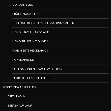
CORDON BLEU
FRÜHLINGSROLLEN
GEFLÜGELRISOTTO MIT EIERSCHWAMMERLN
HENDL NACH „KAROS ART“
HENDLBRUST MIT OLIVEN
MARINIERTE HENDLHAXN
PAPRIKAHENDL
PUTENSCHNITZEL NACH WIENER ART
ZÜRICHER GESCHNETZELTES
SÜSSES // DA ABSCHLUSS
APFELRADLN
BEERENAUFLAUF