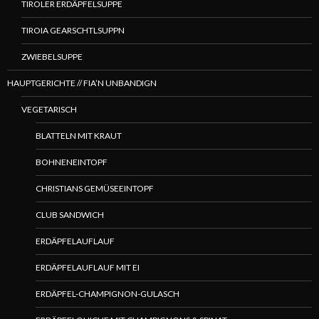
TIROLER ERDÄPFELSUPPE
TIROIA GEARSCHTLSUPPN
ZWIEBELSUPPE
HAUPTGERICHTE // FIA’N UNBANDIGN
VEGETARISCH
BLATTELN MIT KRAUT
BOHNENEINTOPF
CHRISTIANS GEMÜSEEINTOPF
CLUB SANDWICH
ERDÄPFELAUFLAUF
ERDÄPFELAUFLAUF MIT EI
ERDÄPFEL-CHAMPIGNON-GULASCH