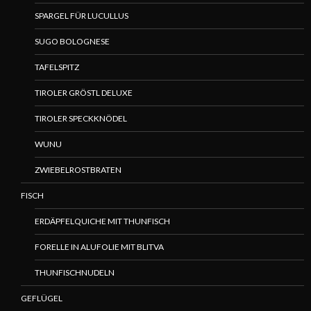
SPARGEL FÜR LUCULLUS
SUGO BOLOGNESE
TAFELSPITZ
TIROLER GRÖSTL DELUXE
TIROLER SPECKKNÖDEL
WUNU
ZWIEBELROSTBRATEN
FISCH
ERDÄPFELQUICHE MIT THUNFISCH
FORELLE IN ALUFOLIE MIT BLITVA
THUNFISCHNUDELN
GEFLÜGEL