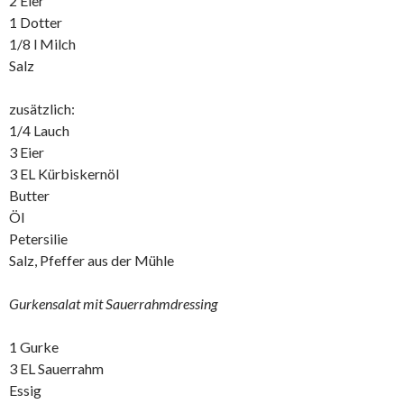
2 Eier
1 Dotter
1/8 l Milch
Salz
zusätzlich:
1/4 Lauch
3 Eier
3 EL Kürbiskernöl
Butter
Öl
Petersilie
Salz, Pfeffer aus der Mühle
Gurkensalat mit Sauerrahmdressing
1 Gurke
3 EL Sauerrahm
Essig