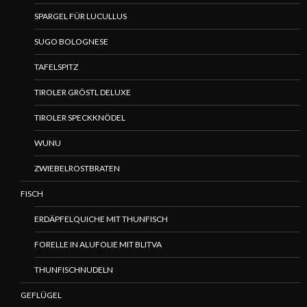
SPARGEL FÜR LUCULLUS
SUGO BOLOGNESE
TAFELSPITZ
TIROLER GRÖSTL DELUXE
TIROLER SPECKKNÖDEL
WUNU
ZWIEBELROSTBRATEN
FISCH
ERDÄPFELQUICHE MIT THUNFISCH
FORELLE IN ALUFOLIE MIT BLITVA
THUNFISCHNUDELN
GEFLÜGEL