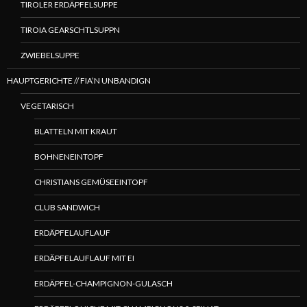
TIROLER ERDÄPFELSUPPE
TIROIA GEARSCHTLSUPPN
ZWIEBELSUPPE
HAUPTGERICHTE // FIA’N UNBANDIGN
VEGETARISCH
BLATTELN MIT KRAUT
BOHNENEINTOPF
CHRISTIANS GEMÜSEEINTOPF
CLUB SANDWICH
ERDÄPFELAUFLAUF
ERDÄPFELAUFLAUF MIT EI
ERDÄPFEL-CHAMPIGNON-GULASCH