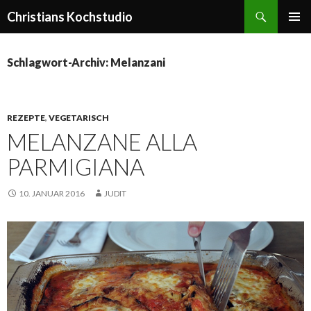
Suchen
Christians Kochstudio
ZUM
PRIMÄR
INHALT
MENÜ
SPRINGEN
Schlagwort-Archiv: Melanzani
REZEPTE
,
VEGETARISCH
MELANZANE ALLA
PARMIGIANA
10. JANUAR 2016
JUDIT