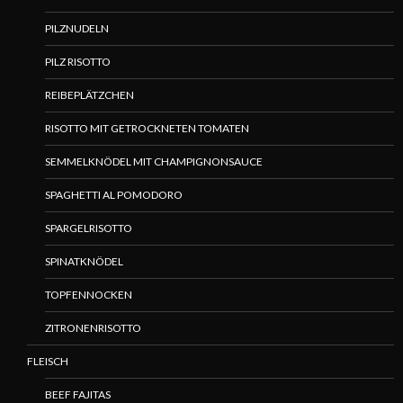
PILZNUDELN
PILZ RISOTTO
REIBEPLÄTZCHEN
RISOTTO MIT GETROCKNETEN TOMATEN
SEMMELKNÖDEL MIT CHAMPIGNONSAUCE
SPAGHETTI AL POMODORO
SPARGELRISOTTO
SPINATKNÖDEL
TOPFENNOCKEN
ZITRONENRISOTTO
FLEISCH
BEEF FAJITAS