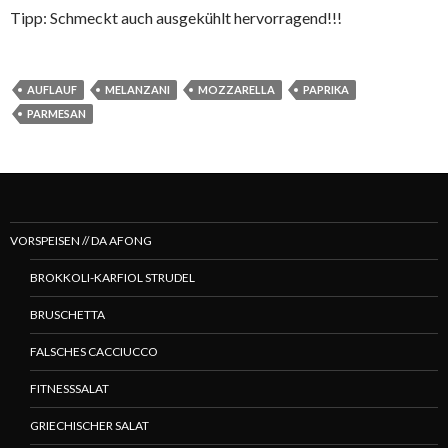
Tipp: Schmeckt auch ausgekühlt hervorragend!!!
AUFLAUF
MELANZANI
MOZZARELLA
PAPRIKA
PARMESAN
VORSPEISEN // DA AFONG
BROKKOLI-KARFIOL STRUDEL
BRUSCHETTA
FALSCHES CACCIUCCO
FITNESSSALAT
GRIECHISCHER SALAT