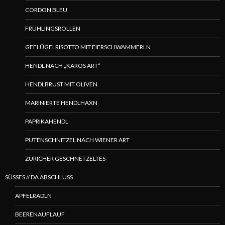
CORDON BLEU
FRÜHLINGSROLLEN
GEFLÜGELRISOTTO MIT EIERSCHWAMMERLN
HENDL NACH „KAROS ART“
HENDLBRUST MIT OLIVEN
MARINIERTE HENDLHAXN
PAPRIKAHENDL
PUTENSCHNITZEL NACH WIENER ART
ZÜRICHER GESCHNETZELTES
SÜSSES // DA ABSCHLUSS
APFELRADLN
BEERENAUFLAUF