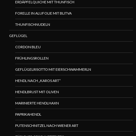
ERDÄPFELQUICHE MIT THUNFISCH
FORELLE IN ALUFOLIE MIT BLITVA
THUNFISCHNUDELN
GEFLÜGEL
CORDON BLEU
FRÜHLINGSROLLEN
GEFLÜGELRISOTTO MIT EIERSCHWAMMERLN
HENDL NACH „KAROS ART“
HENDLBRUST MIT OLIVEN
MARINIERTE HENDLHAXN
PAPRIKAHENDL
PUTENSCHNITZEL NACH WIENER ART