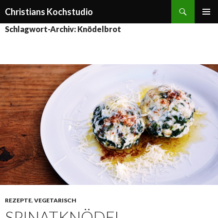
Suchen
Christians Kochstudio
ZUM
PRIMÄR
Schlagwort-Archiv: Knödelbrot
INHALT
MENÜ
SPRINGEN
REZEPTE
,
VEGETARISCH
SPINATKNÖDEL