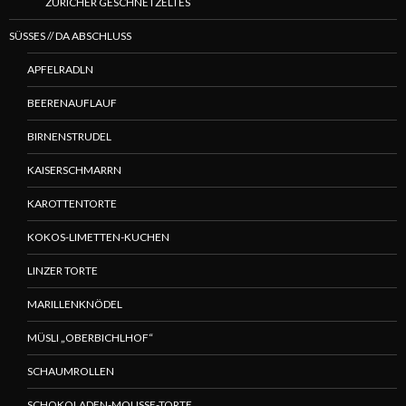
ZÜRICHER GESCHNETZELTES
SÜSSES // DA ABSCHLUSS
APFELRADLN
BEERENAUFLAUF
BIRNENSTRUDEL
KAISERSCHMARRN
KAROTTENTORTE
KOKOS-LIMETTEN-KUCHEN
LINZER TORTE
MARILLENKNÖDEL
MÜSLI „OBERBICHLHOF“
SCHAUMROLLEN
SCHOKOLADEN-MOUSSE-TORTE