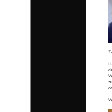
Zw
H
ei
Wo
zu
ca
We