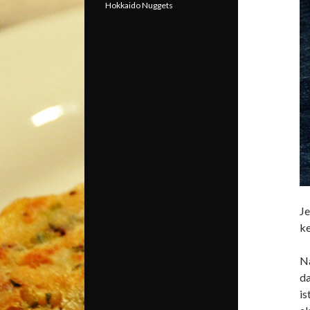
Hokkaido Nuggets
J
ke
N
da
is