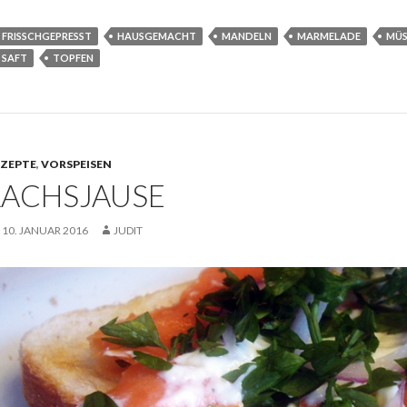
FRISSCHGEPRESST
HAUSGEMACHT
MANDELN
MARMELADE
MÜS
SAFT
TOPFEN
EZEPTE
,
VORSPEISEN
LACHSJAUSE
10. JANUAR 2016
JUDIT