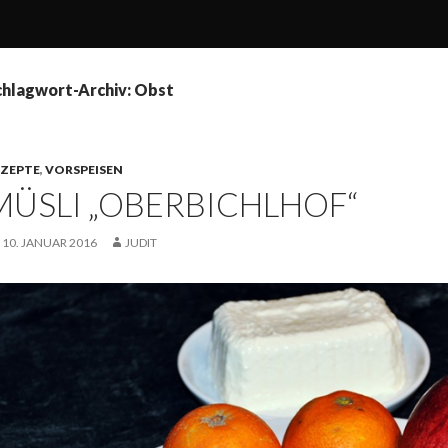
chlagwort-Archiv: Obst
EZEPTE
,
VORSPEISEN
MÜSLI „OBERBICHLHOF“
10. JANUAR 2016
JUDIT