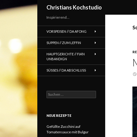
Suchen
Christians Kochstudio
Inspirierend…
S
VORSPEISEN // DA AFONG
SUPPEN // ZUM LEFFIN
R
HAUPTGERICHTE // FIA’N
UNBANDIGN
SÜSSES // DA ABSCHLUSS
Suchen
nach:
NEUE REZEPTE
Gefüllte Zucchini auf
Tomatensauce mit Bulgur