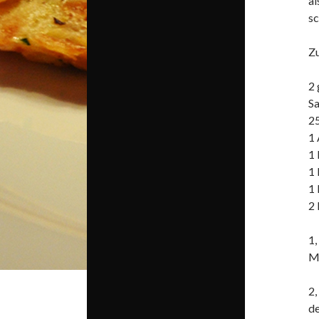
al
sc
Z
2 
Sa
25
1 
1 
1 
1
2 
1
Ma
2,
de