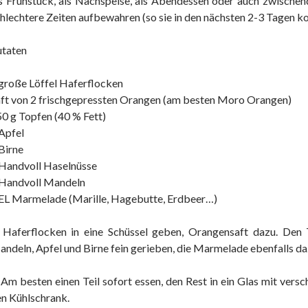
s Frühstück, als Nachspeise, als Abendessen oder auch zwischen
hlechtere Zeiten aufbewahren (so sie in den nächsten 2-3 Tagen k
utaten
große Löffel Haferflocken
ft von 2 frischgepressten Orangen (am besten Moro Orangen)
0 g Topfen (40 % Fett)
Apfel
Birne
Handvoll Haselnüsse
 Handvoll Mandeln
EL Marmelade (Marille, Hagebutte, Erdbeer…)
, Haferflocken in eine Schüssel geben, Orangensaft dazu. Den
ndeln, Apfel und Birne fein gerieben, die Marmelade ebenfalls da
 Am besten einen Teil sofort essen, den Rest in ein Glas mit vers
n Kühlschrank.