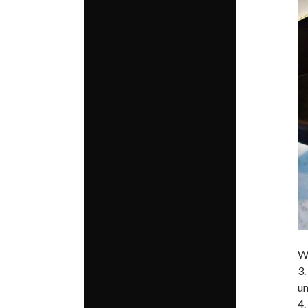
We
3.
un
4.