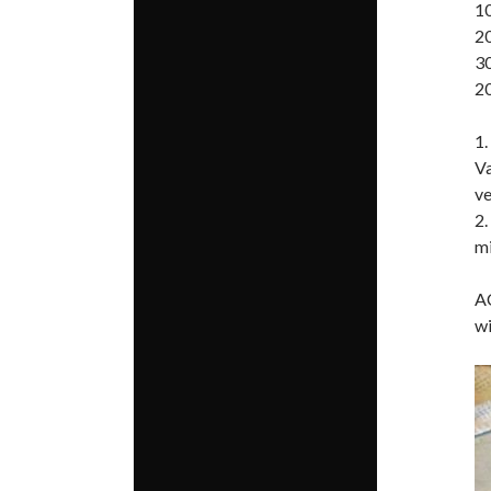
10
20
30
2
1
V
ve
2.
mi
AC
wi