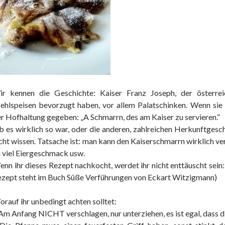
ir kennen die Geschichte: Kaiser Franz Joseph, der österrei
hlspeisen bevorzugt haben, vor allem Palatschinken. Wenn sie
r Hofhaltung gegeben: „A Schmarrn, des am Kaiser zu servieren.“
 es wirklich so war, oder die anderen, zahlreichen Herkunftgesch
cht wissen. Tatsache ist: man kann den Kaiserschmarrn wirklich ve
 viel Eiergeschmack usw.
nn ihr dieses Rezept nachkocht, werdet ihr nicht enttäuscht sein
zept steht im Buch Süße Verführungen von Eckart Witzigmann)
rauf ihr unbedingt achten solltet:
Am Anfang NICHT verschlagen, nur unterziehen, es ist egal, dass di