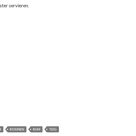
ter servieren.
R
ROSINEN
RUM
TEIG