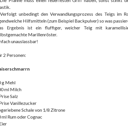
 Die Pfanne muss einen feuerfesten Griff haben, sonst stinkt
astik.
 Verfolgt unbedingt den Verwandlungsprozess des Teigs im Roh
gendwelche Hilfsmitteln (zum Beispiel Backpulver) so was passier
as Ergebnis ist ein fluffiger, weicher Teig mit karamelli
lbstgemachte Marillenröster.
nfach unauslassbar!
r 2 Personen:
aiserschmarrn
0 g Mehl
0 ml Milch
Prise Salz
Prise Vanillezucker
geriebene Schale von 1/8 Zitrone
0 ml Rum oder Cognac
Eier