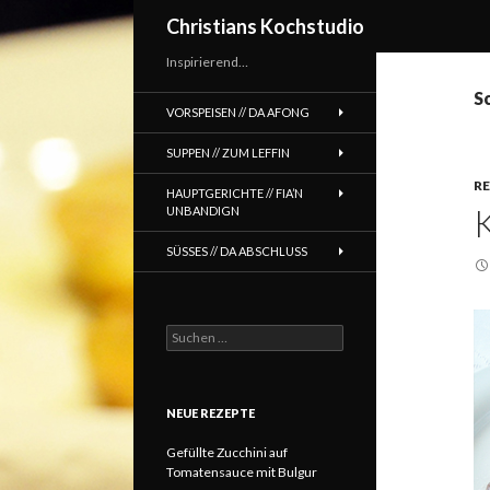
Suchen
Christians Kochstudio
Inspirierend…
S
VORSPEISEN // DA AFONG
SUPPEN // ZUM LEFFIN
R
HAUPTGERICHTE // FIA’N
UNBANDIGN
SÜSSES // DA ABSCHLUSS
Suchen
nach:
NEUE REZEPTE
Gefüllte Zucchini auf
Tomatensauce mit Bulgur