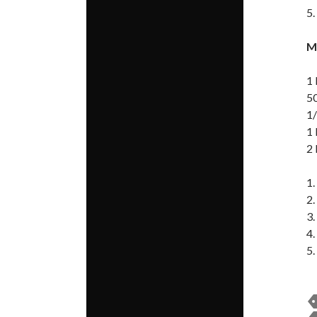
5.
M
1 
50
1/
1 
2 
1.
2.
3.
4.
5.