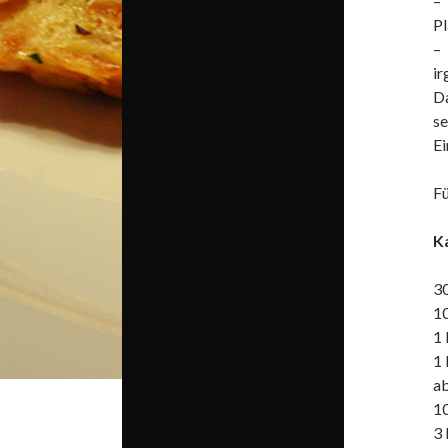
–
Pl
–
ir
D
se
Ei
Fü
K
3
10
1 
1 
ab
1
3 